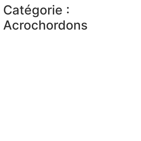
Catégorie :
Passer
au
Acrochordons
contenu